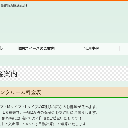
近畿運輸倉庫株式会社
心
収納スペースのご案内
活用事例
金案内
ンクルーム料金表
イプ・Mタイプ・Lタイプの3種類の広さのお部屋が選べます。
M・L各種類共、一律2万円の保証金を契約時にお預りします。
、解約時には6割の1万2千円はご返金いたします.)
途中の入出庫については日割計算にて精算いたします。