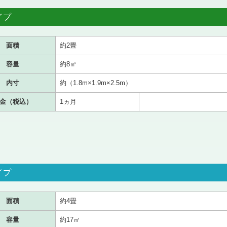
イプ
面積
約2畳
容量
約8㎥
内寸
約（1.8m×1.9m×2.5m）
金（税込）
1ヵ月
イプ
面積
約4畳
容量
約17㎥