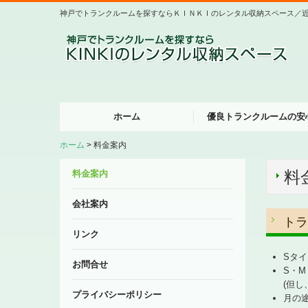
神戸でトランクルームを探すならＫＩＮＫＩのレンタル収納スペース／
ホーム
優良トランクルームの安
ホーム
料金案内
料
料金案内
会社案内
トラ
リンク
Sタ
お問合せ
S・
(但し
プライバシーポリシー
月の