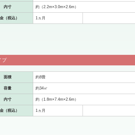
内寸
約（2.2m×3.0m×2.6m）
金（税込）
1ヵ月
イプ
面積
約8畳
容量
約34㎥
内寸
約（1.8m×7.4m×2.6m）
金（税込）
1ヵ月