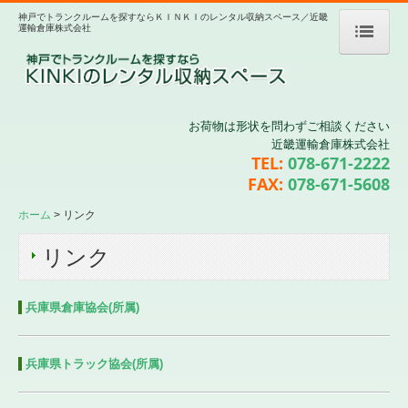
神戸でトランクルームを探すならＫＩＮＫＩのレンタル収納スペース／近畿
運輸倉庫株式会社
ホーム
優良トランクルームの安心
お荷物は形状を問わずご相談ください
近畿運輸倉庫株式会社
収納スペースのご案内
TEL:
078-671-2222
FAX:
078-671-5608
活用事例
ホーム
リンク
お申込みの流れ
リンク
運送サービス
兵庫県倉庫協会(所属)
料金案内
会社案内
兵庫県トラック協会(所属)
リンク