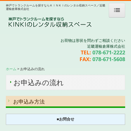
神戸でトランクルームを探すならＫＩＮＫＩのレンタル収納スペース／近畿
運輸倉庫株式会社
ホーム
優良トランクルームの安心
お荷物は形状を問わずご相談ください
近畿運輸倉庫株式会社
収納スペースのご案内
TEL:
078-671-2222
FAX:
078-671-5608
活用事例
ホーム
お申込みの流れ
お申込みの流れ
お申込みの流れ
運送サービス
料金案内
お申込み方法
会社案内
■お問合せ
リンク