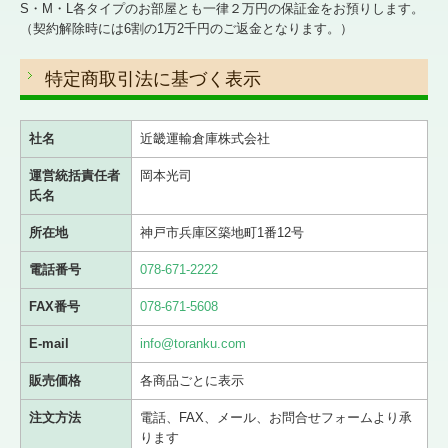
S・M・L各タイプのお部屋とも一律２万円の保証金をお預りします。
（契約解除時には6割の1万2千円のご返金となります。）
特定商取引法に基づく表示
社名
近畿運輸倉庫株式会社
運営統括責任者
岡本光司
氏名
所在地
神戸市兵庫区築地町1番12号
電話番号
078-671-2222
FAX番号
078-671-5608
E-mail
info@toranku.com
販売価格
各商品ごとに表示
注文方法
電話、FAX、メール、お問合せフォームより承
ります