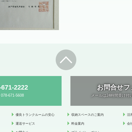
-671-2222
お問合せフ
 078-671-5608
メールは24時間受け付
優良トランクルームの安心
収納スペースのご案内
活
運送サービス
料金案内
会