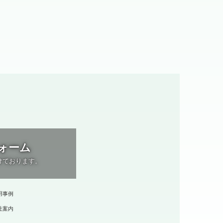
ォーム
けております。
用事例
社案内