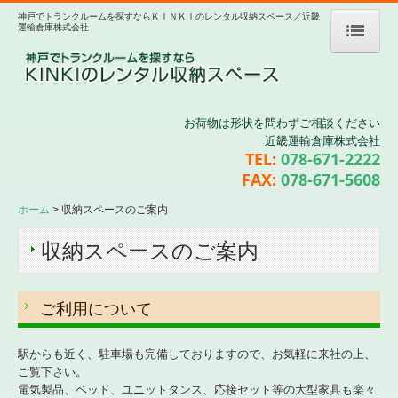
神戸でトランクルームを探すならＫＩＮＫＩのレンタル収納スペース／近畿
運輸倉庫株式会社
ホーム
優良トランクルームの安心
お荷物は形状を問わずご相談ください
近畿運輸倉庫株式会社
収納スペースのご案内
TEL:
078-671-2222
FAX:
078-671-5608
活用事例
ホーム
収納スペースのご案内
お申込みの流れ
収納スペースのご案内
運送サービス
料金案内
ご利用について
会社案内
駅からも近く、駐車場も完備しておりますので、お気軽に来社の上、
ご覧下さい。
リンク
電気製品、ベッド、ユニットタンス、応接セット等の大型家具も楽々